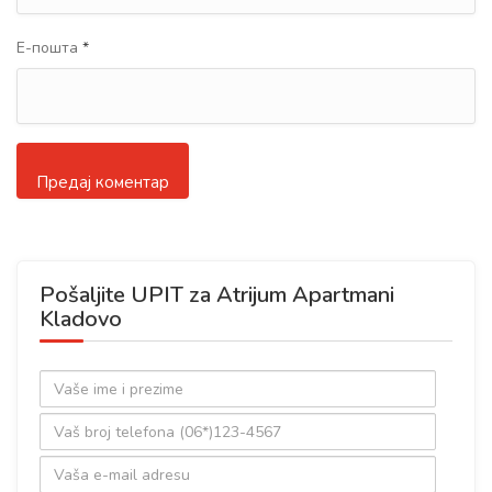
Е-пошта
*
Pošaljite UPIT za Atrijum Apartmani
Kladovo
Ime
i
Broj
prezime
telefona
Email