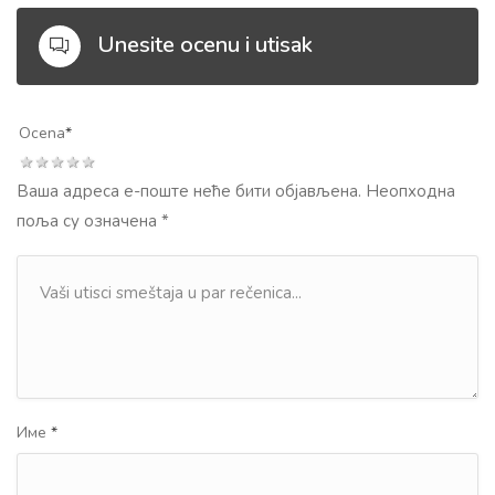
Unesite ocenu i utisak
Ocena
*
1 star
2 stars
3 stars
4 stars
5 stars
Ваша адреса е-поште неће бити објављена.
Неопходна
поља су означена
*
Име
*