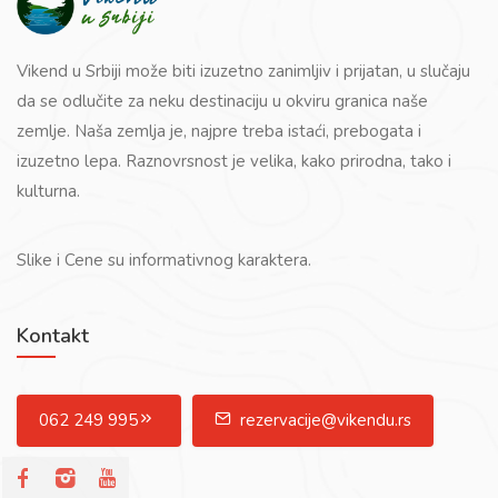
Vikend u Srbiji može biti izuzetno zanimljiv i prijatan, u slučaju
da se odlučite za neku destinaciju u okviru granica naše
zemlje. Naša zemlja je, najpre treba istaći, prebogata i
izuzetno lepa. Raznovrsnost je velika, kako prirodna, tako i
kulturna.
Slike i Cene su informativnog karaktera.
Kontakt
062 249 995
rezervacije@vikendu.rs