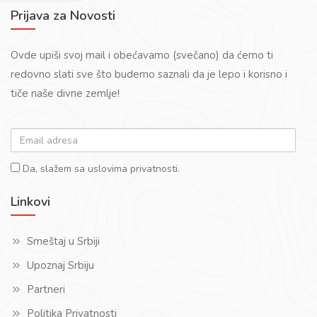
Prijava za Novosti
Ovde upiši svoj mail i obećavamo (svečano) da ćemo ti
redovno slati sve što budemo saznali da je lepo i korisno i
tiče naše divne zemlje!
email-
adr
Da,
Da, slažem sa uslovima privatnosti.
slažem
Linkovi
sa
uslovima
Smeštaj u Srbiji
privatnosti.
Upoznaj Srbiju
Partneri
Politika Privatnosti