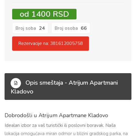
od 1400 RSD
24
66
Broj soba
Broj osoba
Rezervacije na: 381612005758
Opis smeštaja - Atrijum Apartmani
Kladovo
Dobrodošli u Atrijum Apartmane Kladovo
Idealan izbor za vaš turistički ili poslovni boravak. Naša
lokacija omogućava miran odmor u blizini gradskog parka, na