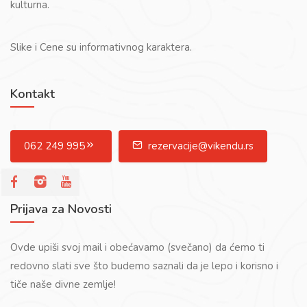
kulturna.
Slike i Cene su informativnog karaktera.
Kontakt
062 249 995
rezervacije@vikendu.rs
Prijava za Novosti
Ovde upiši svoj mail i obećavamo (svečano) da ćemo ti
redovno slati sve što budemo saznali da je lepo i korisno i
tiče naše divne zemlje!