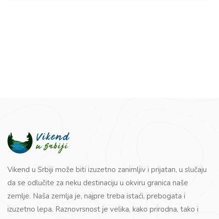
Vikend u Srbiji može biti izuzetno zanimljiv i prijatan, u slučaju
da se odlučite za neku destinaciju u okviru granica naše
zemlje. Naša zemlja je, najpre treba istaći, prebogata i
izuzetno lepa. Raznovrsnost je velika, kako prirodna, tako i