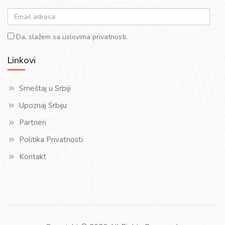
email-
adr
Da,
Da, slažem sa uslovima privatnosti.
slažem
Linkovi
sa
uslovima
Smeštaj u Srbiji
privatnosti.
Upoznaj Srbiju
Partneri
Politika Privatnosti
Kontakt