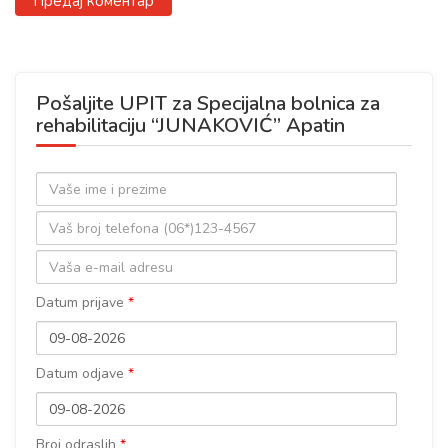
Pošaljite UPIT za Specijalna bolnica za
rehabilitaciju “JUNAKOVIĆ” Apatin
Ime
i
Broj
prezime
telefona
Email
adresa
Datum prijave
*
Datum odjave
*
Broj odraslih
*