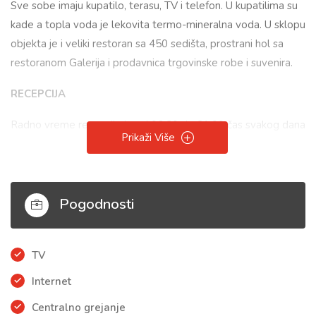
Sve sobe imaju kupatilo, terasu, TV i telefon. U kupatilima su
kade a topla voda je lekovita termo-mineralna voda. U sklopu
objekta je i veliki restoran sa 450 sedišta, prostrani hol sa
restoranom Galerija i prodavnica trgovinske robe i suvenira.
RECEPCIJA
Radno vreme recepcije je od 06:30 do 21:00 čas svakog dana
Prikaži Više
i od našeg ljubaznog osoblja možete dobiti sve potrebne
informacije.
Vreme prijave, za sve goste hotela, je od 12:00 časova a
Pogodnosti
vreme odjave iz hotela je do 09:00 časova.
INTERNET
TV
Svim gostima je na raspolaganju besplatno korišćenje
Internet
bežičnog interneta
Centralno grejanje